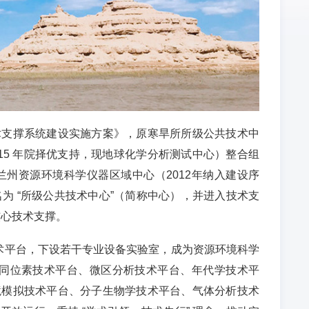
支撑系统建设实施方案》，原寒旱所所级公共技术中
015 年院择优支持，现地球化学分析测试中心）整合组
州资源环境科学仪器区域中心（2012年纳入建设序
更名为 “所级公共技术中心”（简称中心），并进入技术支
核心技术支撑。
术平台，下设若干专业设备实验室，成为资源环境科学
定同位素技术平台、微区分析技术平台、年代学技术平
境模拟技术平台、分子生物学技术平台、气体分析技术