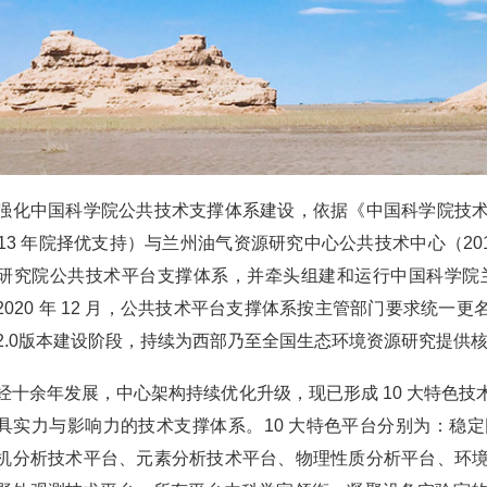
中国科学院公共技术支撑体系建设，依据《中国科学院技术
013 年院择优支持）与兰州油气资源研究中心公共技术中心（2
研究院公共技术平台支撑体系，并牵头组建和运行中国科学院兰
2020 年 12 月，公共技术平台支撑体系按主管部门要求统一
2.0版本建设阶段，持续为西部乃至全国生态环境资源研究提供
余年发展，中心架构持续优化升级，现已形成 10 大特色技
具实力与影响力的技术支撑体系。10 大特色平台分别为：稳
机分析技术平台、元素分析技术平台、物理性质分析平台、环