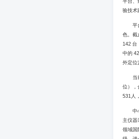
平台、
验技术
平台所
色。截
142
中的 
外定位
当前进
位），
531
中心始
主仪器
领域国
级，进