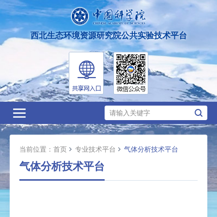
西北生态环境资源研究院公共实验技术平台
Toggle
navigation
当前位置：
首页
专业技术平台
气体分析技术平台
气体分析技术平台