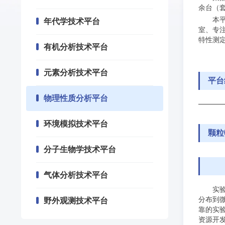
余台（套
本平台
年代学技术平台
室、专
特性测
有机分析技术平台
元素分析技术平台
平台
物理性质分析平台
———
环境模拟技术平台
颗粒
分子生物学技术平台
气体分析技术平台
实验室
分布到
野外观测技术平台
靠的实
资源开