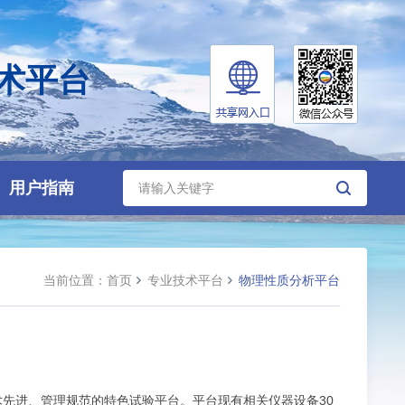
术平台
用户指南
当前位置：
首页
专业技术平台
物理性质分析平台
进、管理规范的特色试验平台。平台现有相关仪器设备30