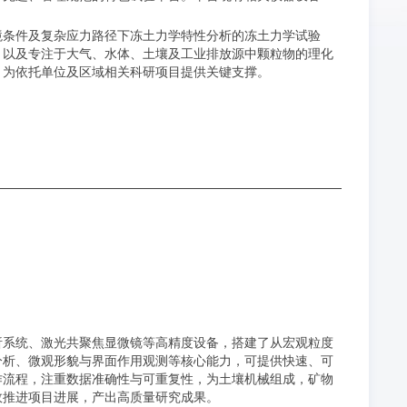
条件及复杂应力路径下冻土力学特性分析的冻土力学试验
，以及专注于大气、水体、土壤及工业排放源中颗粒物的理化
，为依托单位及区域相关科研项目提供关键支撑。
———————————————————————————
系统、激光共聚焦显微镜等高精度设备，搭建了从宏观粒度
分析、微观形貌与界面作用观测等核心能力，可提供快速、可
作流程，注重数据准确性与可重复性，为土壤机械组成，矿物
效推进项目进展，产出高质量研究成果。