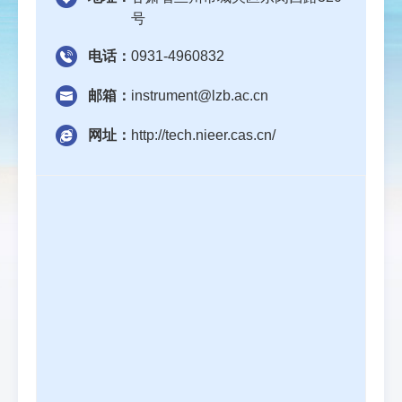
号
电话：
0931-4960832
邮箱：
instrument@lzb.ac.cn
网址：
http://tech.nieer.cas.cn/